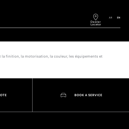
AR
EN
a finition, la motorisation, la couleur, les équipements et
UOTE
BOOK A SERVICE