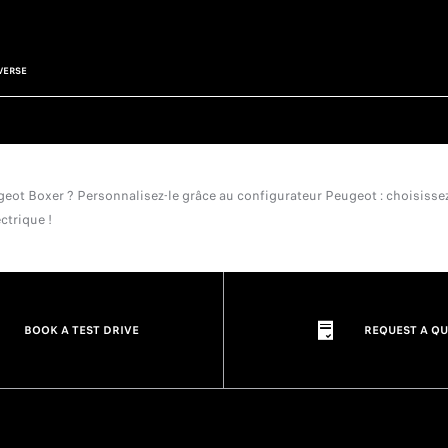
VERSE
ot Boxer ? Personnalisez-le grâce au configurateur Peugeot : choisissez l
ctrique !
BOOK A TEST DRIVE
REQUEST A Q