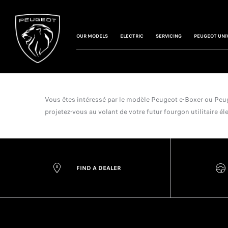
OUR MODELS
ELECTRIC
SERVICING
PEUGEOT UNI
Vous êtes intéressé par le modèle Peugeot e-Boxer ou Peuge
projetez-vous au volant de votre futur fourgon utilitaire éle
FIND A DEALER